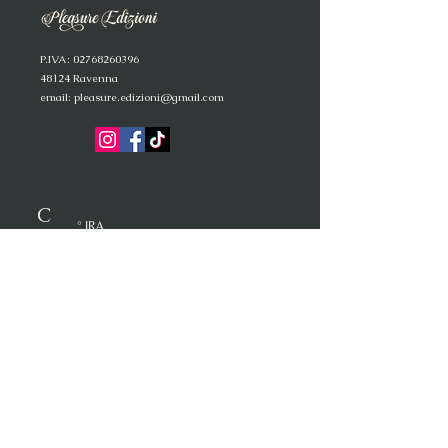
P
.IVA:
02768260396
4
8124 Ravenna
email:
pleasure.edizioni@gmail.com
C
° IR
A
O
° LU
SSURIA
L
° S
UPERB
IA
L
° G
O
LA
° ACCIDIA
A
° INVIDIA
N
° AVARIZIA
E