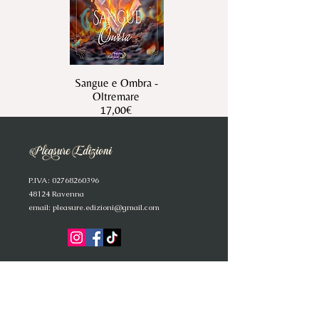
Sangue e Ombra -
Oltremare
17,00€
P
.IVA:
02768260396
4
8124 Ravenna
email:
pleasure.edizioni@gmail.com
C
° IR
A
O
° LU
SSURIA