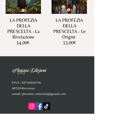
LA PROFEZIA
LA PROFEZIA
DELLA
DELLA
PRESCELTA - La
PRESCELTA - Le
Rivelazione
Origini
14,00€
13,00€
P
.IVA:
02768260396
4
8124 Ravenna
email:
pleasure.edizioni@gmail.com
C
° IR
A