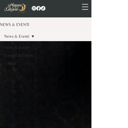
NEWS & EVENTI
News & Eventi
News & Eventi
Consigli di Lettura
Collane