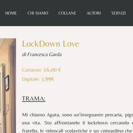
HOME
CHI SIAMO
COLLANE
AUTORI
SERVIZI
LockDown Love
di Francesca Garda
16,00 €
Cartaceo:
,99€
Digitale
: 3
TRAMA:
Mi chiamo Agata, sono un’insegnante precaria, pigra
una vita. Sto affrontando il lockdown cercando di
fratello, le videocall scolastiche e un coinquilino 